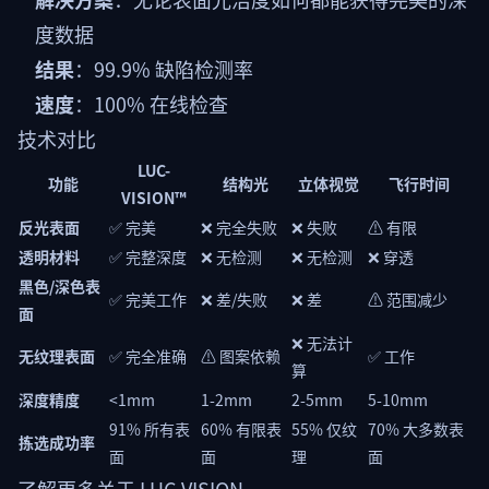
度数据
结果
：99.9% 缺陷检测率
速度
：100% 在线检查
技术对比
LUC-
功能
结构光
立体视觉
飞行时间
VISION™
反光表面
✅ 完美
❌ 完全失败
❌ 失败
⚠️ 有限
透明材料
✅ 完整深度
❌ 无检测
❌ 无检测
❌ 穿透
黑色/深色表
✅ 完美工作
❌ 差/失败
❌ 差
⚠️ 范围减少
面
❌ 无法计
无纹理表面
✅ 完全准确
⚠️ 图案依赖
✅ 工作
算
深度精度
<1mm
1-2mm
2-5mm
5-10mm
91% 所有表
60% 有限表
55% 仅纹
70% 大多数表
拣选成功率
面
面
理
面