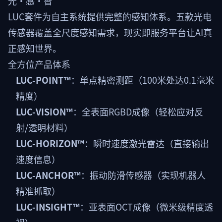
光·感·智
LUC套件为自主系统提供完整的感知体系。五款光电
传感器覆盖全尺度感知需求，现实即服务平台让AI真
正感知世界。
全方位产品体系
LUC-POINT™
：单点精密测距（100米处达0.1毫米
精度）
LUC-VISION™
：全表面RGBD成像（轻松应对反
射/透明材料）
LUC-HORIZON™
：瞬时速度激光雷达（直接输出
速度信息）
LUC-ANCHOR™
：振动防滑传感器（实现机器人
精准抓取）
LUC-INSIGHT™
：亚表面OCT成像（微米级精度透