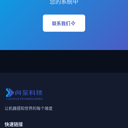
您的系统中
联系我们
让机器感知世界的每个维度
快速链接