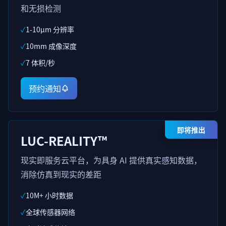
和无损检测
✓
1-10μm 分辨率
✓
10mm 成像深度
✓
7 体积/秒
预约通知
∞
即将推出
LUC-REALITY™
现实即服务云平台，为具身 AI 提供真实感知数据，
消除仿真到现实的差距
✓
10M+ 小时数据
✓
全球传感器网络