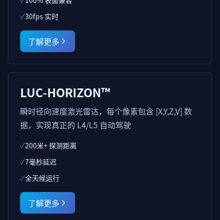
✓
100% 表面兼容
✓
30fps 实时
了解更多
4D
LUC-HORIZON™
瞬时径向速度激光雷达，每个像素包含 [X,Y,Z,V] 数
据，实现真正的 L4/L5 自动驾驶
✓
200米+ 探测距离
✓
7毫秒延迟
✓
全天候运行
了解更多