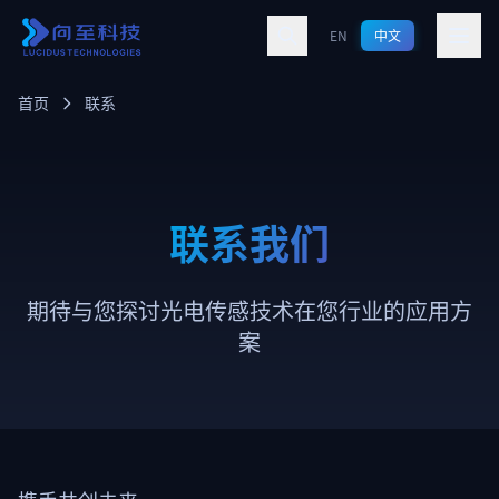
跳转到主要内容
EN
中文
首页
联系
联系我们
期待与您探讨光电传感技术在您行业的应用方
案