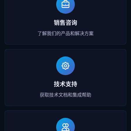
销售咨询
了解我们的产品和解决方案
技术支持
获取技术文档和集成帮助