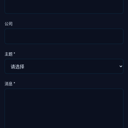
公司
主题 *
消息 *