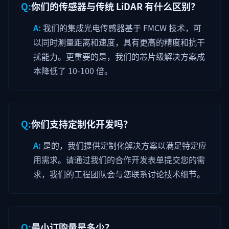
Q:
你们的传感器与传统 LiDAR 有什么区别？
A:
我们的集成光电传感器基于 FMCW 技术，可
以同时测量距离和速度，具有更高的精度和抗干
扰能力。更重要的是，我们的芯片级解决方案成
本降低了 10-100 倍。
Q:
你们支持定制化开发吗？
A:
是的，我们提供定制化解决方案以满足特定应
用需求。请通过我们的合作开发表单提交您的需
求，我们的工程团队会与您联系讨论技术细节。
Q:
最小订购量是多少？