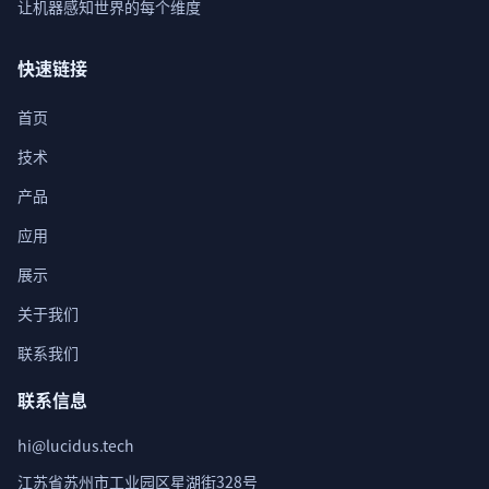
让机器感知世界的每个维度
快速链接
首页
技术
产品
应用
展示
关于我们
联系我们
联系信息
hi@lucidus.tech
江苏省苏州市工业园区星湖街328号