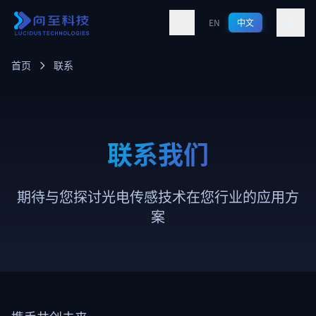
跳转到主要内容
EN
中文
首页
联系
联系我们
期待与您探讨光电传感技术在您行业的应用方
案