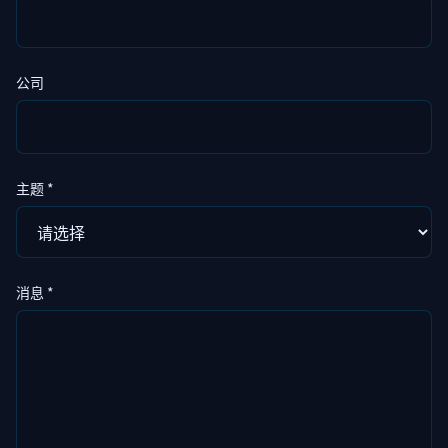
公司
主题 *
消息 *