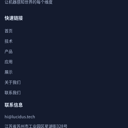
让机器感知世界的每个维度
快速链接
首页
技术
产品
应用
展示
关于我们
联系我们
联系信息
hi@lucidus.tech
江苏省苏州市工业园区星湖街328号