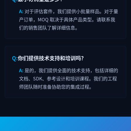
A:
对于评估套件，我们提供小批量样品。对于量
产订单，MOQ 取决于具体产品类型。请联系我
们的销售团队了解详细信息。
Q:
你们提供技术支持和培训吗？
A:
是的，我们提供全面的技术支持，包括详细的
文档、SDK、参考设计和培训课程。我们的工程
师团队随时准备协助您的集成过程。