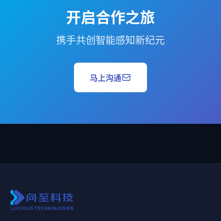
开启合作之旅
携手共创智能感知新纪元
马上沟通