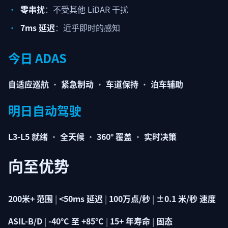
零串扰
：不受其他 LiDAR 干扰
7ms 延迟
：近乎即时的感知
今日 ADAS
自适应巡航
•
紧急制动
•
车道保持
•
泊车辅助
明日自动驾驶
L3-L5 就绪
•
全天候
•
360° 覆盖
•
实时决策
向至优势
200米+ 范围
|
<50ms 延迟
|
100万点/秒
|
±0.1 米/秒 速度
ASIL-B/D
|
-40°C 至 +85°C
|
15+ 年寿命
|
固态